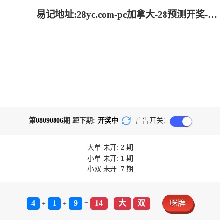
易记地址:28yc.com-pc加拿大-28预测开奖-加拿大28预测
第
08090807
期 距下期:
开奖中
广告开关：
大单
未开:
3
期
大双
未开:
1
期
小双
未开:
8
期
7
5
1
13
小
单
咪牌
+
+
=
-