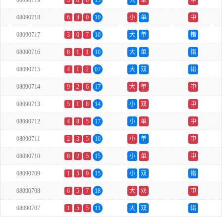
08090720
8
7
0
15
小
双
错
08090719
5
8
0
13
大
单
中
08090718
6
4
0
10
小
单
中
08090717
3
0
7
10
大
单
错
08090716
8
1
1
10
大
单
错
08090715
4
1
2
07
大
双
错
08090714
9
2
6
17
大
单
中
08090713
5
1
8
14
小
双
中
08090712
4
8
5
17
小
单
中
08090711
2
3
5
10
小
单
中
08090710
8
2
5
15
小
单
中
08090709
1
5
9
15
小
双
错
08090708
6
5
7
18
大
双
中