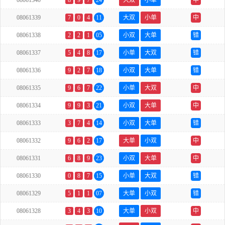
08061340
8
9
7
24
大双
小单
中
08061339
7
0
4
11
大双
小单
中
08061338
2
2
1
05
小双
大单
错
08061337
5
4
8
17
小单
大双
错
08061336
9
2
7
18
小双
大单
错
08061335
9
6
7
22
小单
大双
中
08061334
9
9
3
21
小双
大单
中
08061333
3
7
4
14
小双
大单
错
08061332
9
6
2
17
大单
小双
中
08061331
6
8
9
23
小双
大单
中
08061330
0
8
7
15
小单
大双
错
08061329
5
1
1
07
大单
小双
错
08061328
3
4
3
10
大单
小双
中