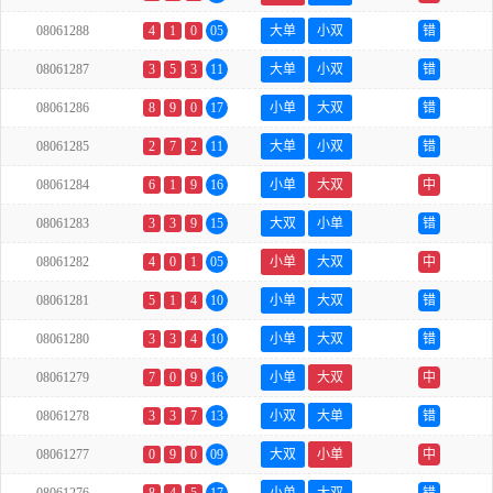
08061288
4
1
0
05
大单
小双
错
08061287
3
5
3
11
大单
小双
错
08061286
8
9
0
17
小单
大双
错
08061285
2
7
2
11
大单
小双
错
08061284
6
1
9
16
小单
大双
中
08061283
3
3
9
15
大双
小单
错
08061282
4
0
1
05
小单
大双
中
08061281
5
1
4
10
小单
大双
错
08061280
3
3
4
10
小单
大双
错
08061279
7
0
9
16
小单
大双
中
08061278
3
3
7
13
小双
大单
错
08061277
0
9
0
09
大双
小单
中