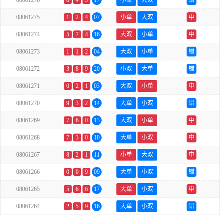
08061276
8
4
5
17
小单
大双
错
08061275
1
2
4
07
小单
大双
中
08061274
5
7
4
16
大双
小单
中
08061273
1
1
2
04
大双
小单
错
08061272
3
8
9
20
小双
大单
错
08061271
0
2
1
03
大双
小单
中
08061270
9
3
2
14
大单
小双
错
08061269
7
6
0
13
大双
小单
中
08061268
7
3
0
10
大单
小双
中
08061267
8
2
1
11
小单
大双
中
08061266
0
0
9
09
大单
小双
错
08061265
5
6
6
17
大单
小双
中
08061264
2
5
9
16
大单
小双
错