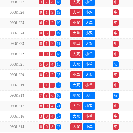
08061327
3
7
8
18
大双
小单
中
08061326
9
1
9
19
大单
小双
中
08061325
6
2
2
10
小双
大单
中
08061324
9
5
5
19
大单
小双
中
08061323
8
1
2
11
小单
大双
中
08061322
1
9
8
18
大双
小单
中
08061321
5
6
4
15
大双
小单
错
08061320
0
3
2
05
小单
大双
中
08061319
1
1
5
07
大双
小单
中
08061318
7
3
6
16
小双
大单
错
08061317
8
9
4
21
大单
小双
中
08061316
3
0
4
07
大双
小单
中
08061315
8
6
8
22
大双
小单
中