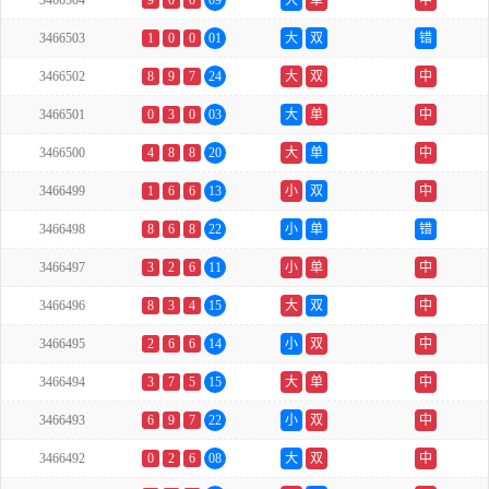
3466504
9
0
0
09
大
单
中
3466503
1
0
0
01
大
双
错
3466502
8
9
7
24
大
双
中
3466501
0
3
0
03
大
单
中
3466500
4
8
8
20
大
单
中
3466499
1
6
6
13
小
双
中
3466498
8
6
8
22
小
单
错
3466497
3
2
6
11
小
单
中
3466496
8
3
4
15
大
双
中
3466495
2
6
6
14
小
双
中
3466494
3
7
5
15
大
单
中
3466493
6
9
7
22
小
双
中
3466492
0
2
6
08
大
双
中