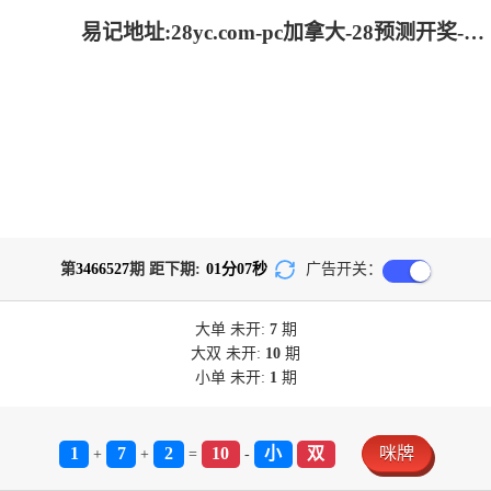
易记地址:28yc.com-pc加拿大-28预测开奖-加拿大28预测
第
3466527
期 距下期:
01
分
06
秒
广告开关：
大单
未开:
7
期
大双
未开:
10
期
小单
未开:
1
期
1
7
2
10
小
双
咪牌
+
+
=
-