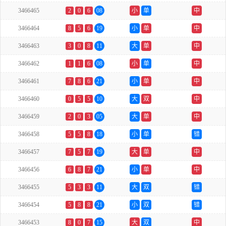
3466465
2
0
6
08
小
单
中
3466464
8
5
6
19
小
单
中
3466463
3
0
8
11
大
单
中
3466462
1
1
6
08
小
单
中
3466461
7
8
6
21
小
单
中
3466460
0
5
5
10
大
双
中
3466459
2
0
3
05
大
单
中
3466458
5
5
8
18
小
单
错
3466457
7
5
7
19
大
单
中
3466456
6
8
7
21
小
单
中
3466455
5
3
3
11
大
双
错
3466454
5
8
8
21
小
双
错
3466453
8
0
7
15
大
双
中