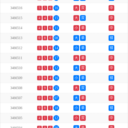
3466516
5
5
6
16
大
双
中
3466515
4
4
7
15
大
双
中
3466514
4
1
6
11
小
单
中
3466513
0
8
0
08
大
单
错
3466512
5
3
6
14
小
单
错
3466511
4
5
8
17
大
单
中
3466510
6
5
1
12
大
双
中
3466509
3
9
4
16
小
单
错
3466508
7
9
9
25
大
双
中
3466507
0
1
6
07
大
单
中
3466506
9
8
1
18
小
单
错
3466505
4
1
7
12
小
双
中