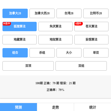
加拿大28
加拿大西28
台湾28
比特币28
狐狸算法
朱厌算法
苍天算法
地藏算法
地狱算法
妄想算法
组合
杀组
大小
单双
双项
双组
100期 正确：79 期 错误：21 期
正确率：79%
预测
走势
统计