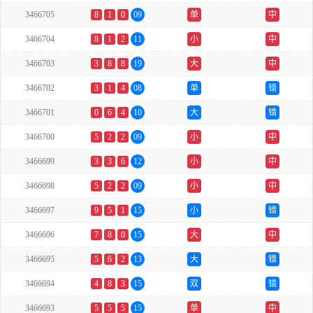
3466705
8
1
0
09
单
中
3466704
8
1
2
11
小
中
3466703
3
8
8
19
大
中
3466702
3
1
4
08
单
错
3466701
0
6
4
10
大
错
3466700
5
2
2
09
小
中
3466699
3
3
6
12
小
中
3466698
5
2
2
09
小
中
3466697
9
5
1
15
小
错
3466696
7
8
0
15
大
中
3466695
5
6
2
13
大
错
3466694
4
8
3
15
双
错
3466693
5
5
5
15
单
中