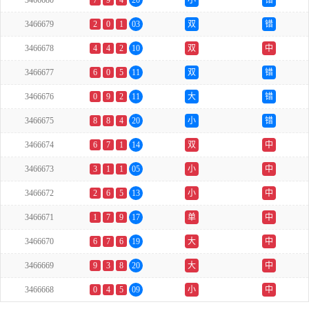
3466680
7
9
4
20
小
错
3466679
2
0
1
03
双
错
3466678
4
4
2
10
双
中
3466677
6
0
5
11
双
错
3466676
0
9
2
11
大
错
3466675
8
8
4
20
小
错
3466674
6
7
1
14
双
中
3466673
3
1
1
05
小
中
3466672
2
6
5
13
小
中
3466671
1
7
9
17
单
中
3466670
6
7
6
19
大
中
3466669
9
3
8
20
大
中
3466668
0
4
5
09
小
中