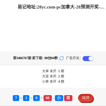
易记地址:28yc.com-pc加拿大-28预测开奖-加拿大28预测
第
3466767
期 距下期:
00
分
04
秒
广告开关：
大单
未开:
1
期
大双
未开:
2
期
小单
未开:
4
期
7
1
0
08
小
双
咪牌
+
+
=
-