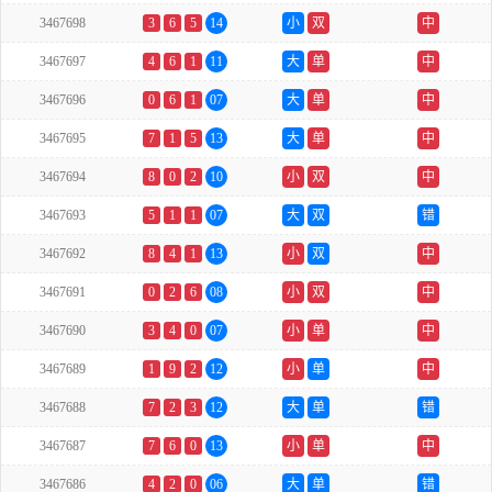
3467698
3
6
5
14
小
双
中
3467697
4
6
1
11
大
单
中
3467696
0
6
1
07
大
单
中
3467695
7
1
5
13
大
单
中
3467694
8
0
2
10
小
双
中
3467693
5
1
1
07
大
双
错
3467692
8
4
1
13
小
双
中
3467691
0
2
6
08
小
双
中
3467690
3
4
0
07
小
单
中
3467689
1
9
2
12
小
单
中
3467688
7
2
3
12
大
单
错
3467687
7
6
0
13
小
单
中
3467686
4
2
0
06
大
单
错