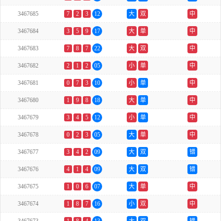
3467685
7
2
3
12
大
双
中
3467684
3
5
9
17
大
单
中
3467683
7
8
7
22
大
双
中
3467682
2
1
2
05
小
单
中
3467681
0
7
3
10
小
单
中
3467680
1
9
8
18
大
单
中
3467679
3
4
5
12
小
单
中
3467678
0
2
3
05
大
单
中
3467677
3
4
2
09
大
双
错
3467676
4
1
4
09
大
双
错
3467675
1
0
6
07
大
单
中
3467674
1
8
7
16
小
双
中