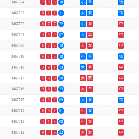
3467724
7
5
6
18
小
单
错
3467723
8
2
1
11
大
双
错
3467722
8
7
7
22
小
双
中
3467721
4
3
0
07
大
单
中
3467720
8
7
3
18
大
双
中
3467719
6
7
5
18
小
单
错
3467718
3
9
1
13
大
单
中
3467717
5
6
9
20
大
双
中
3467716
9
6
8
23
大
单
中
3467715
4
3
2
09
大
双
错
3467714
0
0
1
01
小
双
中
3467713
4
1
3
08
小
双
中
3467712
9
4
9
22
大
双
中