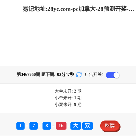
易记地址:28yc.com-pc加拿大-28预测开奖-加拿大28预测
第
3467760
期 距下期:
02
分
46
秒
广告开关：
大单
未开:
2
期
小单
未开:
1
期
小双
未开:
9
期
1
7
8
16
大
双
咪牌
+
+
=
-