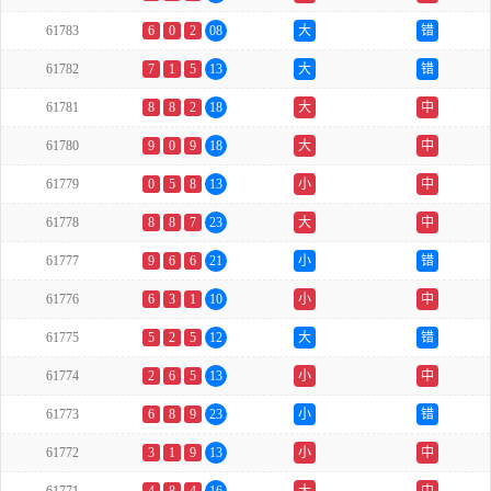
61783
6
0
2
08
大
错
61782
7
1
5
13
大
错
61781
8
8
2
18
大
中
61780
9
0
9
18
大
中
61779
0
5
8
13
小
中
61778
8
8
7
23
大
中
61777
9
6
6
21
小
错
61776
6
3
1
10
小
中
61775
5
2
5
12
大
错
61774
2
6
5
13
小
中
61773
6
8
9
23
小
错
61772
3
1
9
13
小
中