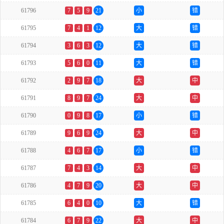
61796
7
5
9
21
小
错
61795
7
4
1
12
大
错
61794
3
6
3
12
大
错
61793
5
6
0
11
大
错
61792
2
9
7
18
大
中
61791
8
9
7
24
大
中
61790
0
9
8
17
小
错
61789
9
6
9
24
大
中
61788
4
6
7
17
小
错
61787
7
4
3
14
大
中
61786
4
7
9
20
大
中
61785
6
4
0
10
大
错
61784
6
7
9
22
大
中