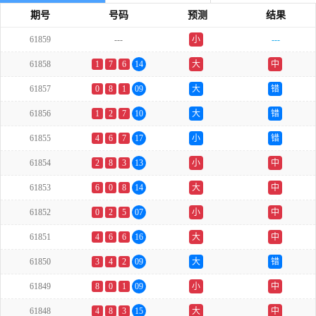
期号
号码
预测
结果
61859
---
小
---
双
61858
1
7
6
14
大
中
61857
0
8
1
09
大
错
61856
1
2
7
10
大
错
61855
4
6
7
17
小
错
61854
2
8
3
13
小
中
61853
6
0
8
14
大
中
61852
0
2
5
07
小
中
61851
4
6
6
16
大
中
61850
3
4
2
09
大
错
61849
8
0
1
09
小
中
61848
4
8
3
15
大
中