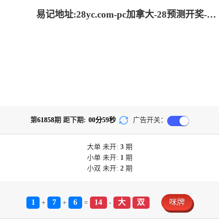
易记地址:28yc.com-pc加拿大-28预测开奖-加拿大28预测
第
61858
期 距下期:
00
分
59
秒
广告开关：
大单
未开:
3
期
小单
未开:
1
期
小双
未开:
2
期
1
7
6
14
大
双
咪牌
+
+
=
-