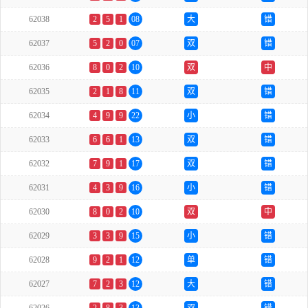
62038
2
5
1
08
大
错
62037
5
2
0
07
双
错
62036
8
0
2
10
双
中
62035
2
1
8
11
双
错
62034
4
9
9
22
小
错
62033
6
6
1
13
双
错
62032
7
9
1
17
双
错
62031
4
3
9
16
小
错
62030
8
0
2
10
双
中
62029
3
3
9
15
小
错
62028
9
2
1
12
单
错
62027
7
2
3
12
大
错