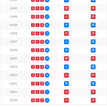
61962
5
6
5
16
小
错
61961
9
5
1
15
单
中
61960
3
8
1
12
小
中
61959
5
1
0
06
大
错
61958
8
5
7
20
大
中
61957
9
2
9
20
小
错
61956
5
0
4
09
双
错
61955
3
5
1
09
单
中
61954
4
7
9
20
小
错
61953
3
3
2
08
小
中
61952
5
1
8
14
单
错
61951
1
5
5
11
小
中
61950
4
5
1
10
小
中