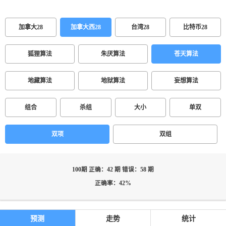
加拿大28
加拿大西28
台湾28
比特币28
狐狸算法
朱厌算法
苍天算法
地藏算法
地狱算法
妄想算法
组合
杀组
大小
单双
双项
双组
100期 正确：42 期 错误：58 期
正确率：42%
预测
走势
统计