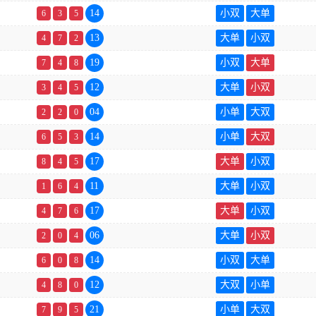
14
小双
大单
6
3
5
13
大单
小双
4
7
2
19
小双
大单
7
4
8
12
大单
小双
3
4
5
04
小单
大双
2
2
0
14
小单
大双
6
5
3
17
大单
小双
8
4
5
11
大单
小双
1
6
4
17
大单
小双
4
7
6
06
大单
小双
2
0
4
14
小双
大单
6
0
8
12
大双
小单
4
8
0
21
小单
大双
7
9
5