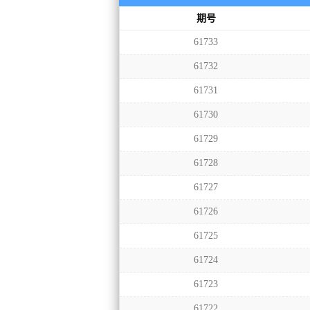
期号
61733
61732
61731
61730
61729
61728
61727
61726
61725
61724
61723
61722