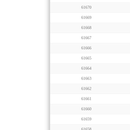
61670
61669
61668
61667
61666
61665
61664
61663
61662
61661
61660
61659
61658