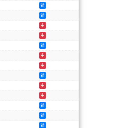
错
错
中
中
错
中
中
错
中
中
错
错
错