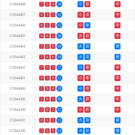
115044408
7
5
4
16
小
双
中
115044407
4
3
3
10
小
双
中
115044406
0
5
7
12
小
单
中
115044405
9
6
1
16
大
双
中
115044404
7
2
0
09
大
双
错
115044403
7
4
8
19
小
双
错
115044402
7
3
7
17
小
单
中
115044401
0
3
8
11
小
单
中
115044400
2
8
6
16
小
双
中
115044399
5
0
1
06
大
双
中
115044398
2
8
2
12
小
双
中
115044397
9
1
3
13
大
双
错
115044396
3
0
0
03
大
双
错