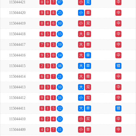
115044421
0
0
7
07
小
双
中
115044420
9
8
8
25
小
单
中
115044419
0
4
6
10
小
双
中
115044418
6
5
4
15
大
单
中
115044417
7
9
3
19
大
单
中
115044416
9
5
0
14
大
单
中
115044415
2
3
3
08
大
单
错
115044414
6
8
7
21
大
单
中
115044413
0
3
7
10
大
双
中
115044412
9
6
1
16
小
双
中
115044411
6
1
5
12
大
单
错
115044410
6
2
4
12
小
双
中
115044409
4
0
7
11
小
单
中