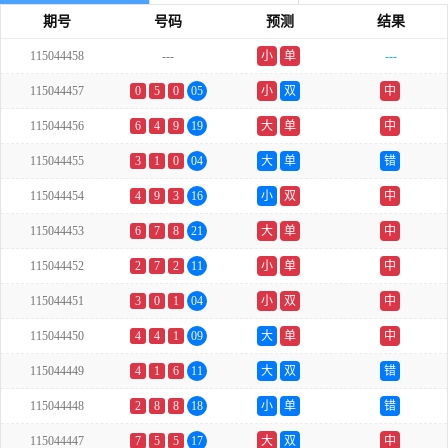
期号
号码
预测
结果
115044458
---
小
单
---
115044457
0
5
0
05
小
双
中
115044456
6
4
9
19
大
单
中
115044455
3
1
0
04
大
单
错
115044454
4
9
3
16
小
双
中
115044453
6
7
8
21
大
单
中
115044452
2
7
2
11
小
单
中
115044451
3
0
1
04
小
双
中
115044450
4
4
1
09
大
单
中
115044449
4
1
6
11
大
双
错
115044448
2
8
8
18
小
单
错
115044447
7
5
5
17
大
双
中