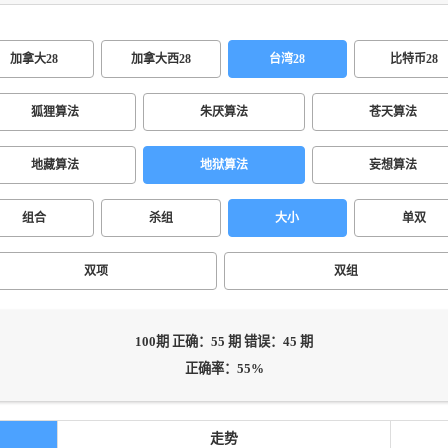
加拿大28
加拿大西28
台湾28
比特币28
狐狸算法
朱厌算法
苍天算法
地藏算法
地狱算法
妄想算法
组合
杀组
大小
单双
双项
双组
100期 正确：55 期 错误：45 期
正确率：55%
走势