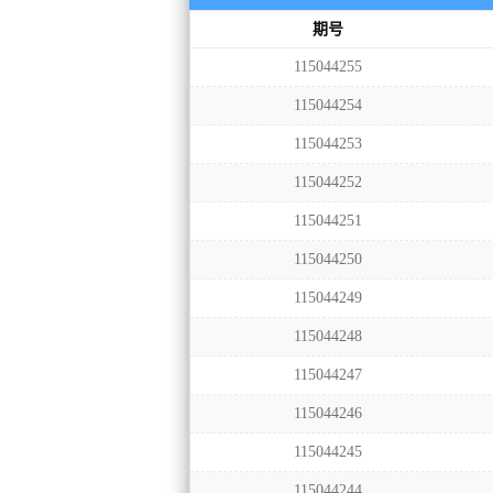
期号
115044255
115044254
115044253
115044252
115044251
115044250
115044249
115044248
115044247
115044246
115044245
115044244