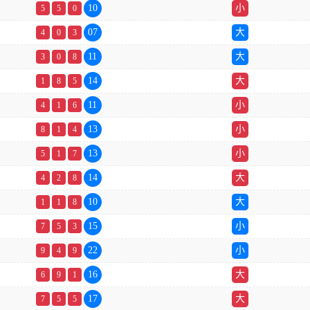
10
小
5
5
0
07
大
4
0
3
11
大
3
0
8
14
大
1
8
5
11
小
4
1
6
13
小
8
1
4
13
小
5
1
7
14
大
4
2
8
10
大
1
1
8
15
小
7
5
3
22
小
9
4
9
16
大
6
9
1
17
大
7
5
5