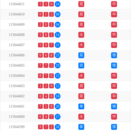
115044611
5
3
6
14
双
中
115044610
0
1
5
06
双
中
115044609
2
0
2
04
双
中
115044608
5
8
1
14
大
中
115044607
5
9
7
21
大
中
115044606
9
6
8
23
双
错
115044605
7
7
5
19
双
错
115044604
8
7
0
15
大
中
115044603
1
2
9
12
双
中
115044602
8
4
6
18
双
中
115044601
7
5
8
20
单
错
115044600
6
4
7
17
大
中
115044599
9
7
2
18
单
错