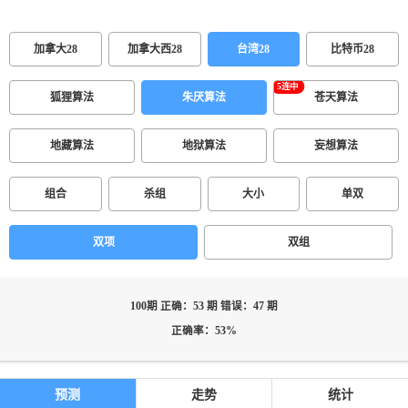
加拿大28
加拿大西28
台湾28
比特币28
狐狸算法
朱厌算法
苍天算法
地藏算法
地狱算法
妄想算法
组合
杀组
大小
单双
双项
双组
100期 正确：53 期 错误：47 期
正确率：53%
预测
走势
统计