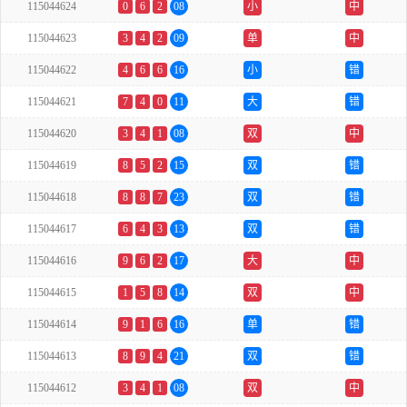
115044624
0
6
2
08
小
中
115044623
3
4
2
09
单
中
115044622
4
6
6
16
小
错
115044621
7
4
0
11
大
错
115044620
3
4
1
08
双
中
115044619
8
5
2
15
双
错
115044618
8
8
7
23
双
错
115044617
6
4
3
13
双
错
115044616
9
6
2
17
大
中
115044615
1
5
8
14
双
中
115044614
9
1
6
16
单
错
115044613
8
9
4
21
双
错
115044612
3
4
1
08
双
中