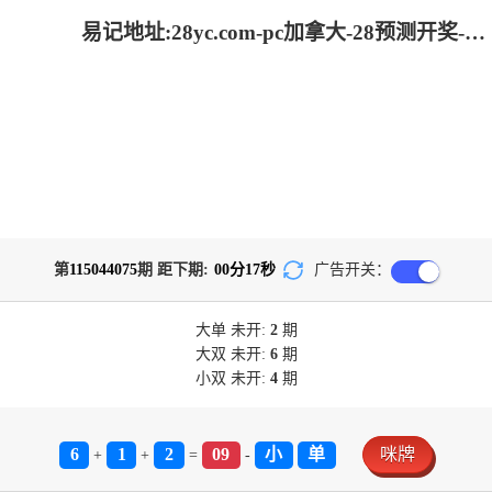
易记地址:28yc.com-pc加拿大-28预测开奖-加拿大28预测
第
115044075
期 距下期:
00
分
17
秒
广告开关：
大单
未开:
2
期
大双
未开:
6
期
小双
未开:
4
期
6
1
2
09
小
单
咪牌
+
+
=
-