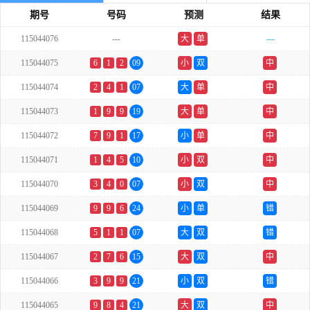
期号
号码
预测
结果
115044076
---
大
单
---
115044075
6
1
2
09
小
双
中
115044074
2
4
1
07
大
单
中
115044073
1
9
9
19
大
单
中
115044072
7
9
1
17
小
单
中
115044071
1
4
5
10
小
双
中
115044070
3
4
0
07
小
双
中
115044069
9
9
6
24
小
单
错
115044068
5
1
1
07
大
双
错
115044067
2
7
6
15
大
双
中
115044066
3
9
9
21
小
双
错
115044065
9
8
4
21
大
双
中