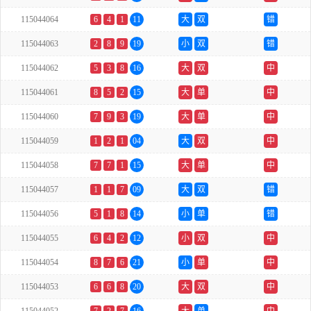
115044064
6
4
1
11
大
双
错
115044063
2
8
9
19
小
双
错
115044062
5
3
8
16
大
双
中
115044061
8
5
2
15
大
单
中
115044060
7
9
3
19
大
单
中
115044059
1
2
1
04
大
双
中
115044058
7
7
1
15
大
单
中
115044057
1
1
7
09
大
双
错
115044056
5
1
8
14
小
单
错
115044055
6
4
2
12
小
双
中
115044054
8
7
6
21
小
单
中
115044053
6
6
8
20
大
双
中