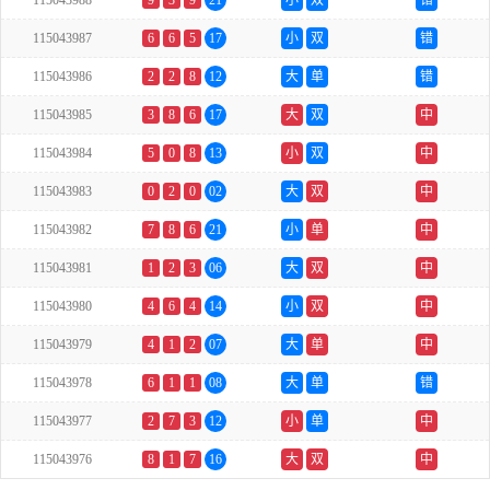
115043988
9
3
9
21
小
双
错
115043987
6
6
5
17
小
双
错
115043986
2
2
8
12
大
单
错
115043985
3
8
6
17
大
双
中
115043984
5
0
8
13
小
双
中
115043983
0
2
0
02
大
双
中
115043982
7
8
6
21
小
单
中
115043981
1
2
3
06
大
双
中
115043980
4
6
4
14
小
双
中
115043979
4
1
2
07
大
单
中
115043978
6
1
1
08
大
单
错
115043977
2
7
3
12
小
单
中
115043976
8
1
7
16
大
双
中