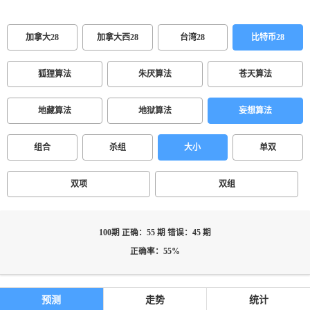
加拿大28
加拿大西28
台湾28
比特币28
狐狸算法
朱厌算法
苍天算法
地藏算法
地狱算法
妄想算法
组合
杀组
大小
单双
双项
双组
100期 正确：55 期 错误：45 期
正确率：55%
预测
走势
统计