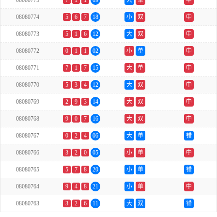
08080775
7
1
1
09
大
单
中
08080774
5
6
7
18
小
双
中
08080773
5
1
6
12
大
双
中
08080772
0
1
1
02
小
单
中
08080771
7
1
7
15
大
单
中
08080770
5
3
4
12
大
双
中
08080769
2
9
3
14
大
双
中
08080768
9
0
7
16
大
双
中
08080767
0
2
4
06
大
单
错
08080766
3
2
0
05
小
单
中
08080765
5
7
8
20
小
单
错
08080764
9
4
8
21
小
单
中
08080763
3
2
6
11
大
双
错