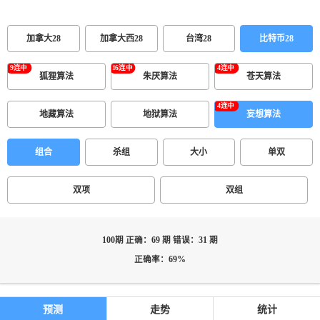
加拿大28
加拿大西28
台湾28
比特币28
狐狸算法
朱厌算法
苍天算法
地藏算法
地狱算法
妄想算法
组合
杀组
大小
单双
双项
双组
100期 正确：69 期 错误：31 期
正确率：69%
预测
走势
统计